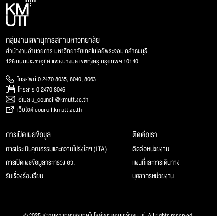
กลุ่มงานเลขานุการสภามหาวิทยาลัย
สำนักงานอำนวยการ มหาวิทยาลัยเทคโนโลยีพระจอมเกล้าธนบุรี
126 ถนนประชาอุทิศ แขวงบางมด เขตทุ่งครุ กรุงเทพฯ 10140
โทรศัพท์ 0 2470 8035, 8040, 8063
โทรสาร 0 2470 8046
อีเมล u_council@kmutt.ac.th
เว็บไซต์ council.kmutt.ac.th
การเปิดเผยข้อมูล
ติดต่อเรา
การประเมินคุณธรรมและความโปร่งใสฯ (ITA)
ติดต่อหน่วยงาน
การเปิดเผยข้อมูลกระทรวง อว.
แผนที่และการเดินทาง
รับเรื่องร้องเรียน
บุคลากรหน่วยงาน
© 2025 สภามหาวิทยาลัยเทคโนโลยีพระจอมเกล้าธนบุรี, All rights reserved.