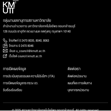
กลุ่มงานเลขานุการสภามหาวิทยาลัย
สำนักงานอำนวยการ มหาวิทยาลัยเทคโนโลยีพระจอมเกล้าธนบุรี
126 ถนนประชาอุทิศ แขวงบางมด เขตทุ่งครุ กรุงเทพฯ 10140
โทรศัพท์ 0 2470 8035, 8040, 8063
โทรสาร 0 2470 8046
อีเมล u_council@kmutt.ac.th
เว็บไซต์ council.kmutt.ac.th
การเปิดเผยข้อมูล
ติดต่อเรา
การประเมินคุณธรรมและความโปร่งใสฯ (ITA)
ติดต่อหน่วยงาน
การเปิดเผยข้อมูลกระทรวง อว.
แผนที่และการเดินทาง
รับเรื่องร้องเรียน
บุคลากรหน่วยงาน
© 2025 สภามหาวิทยาลัยเทคโนโลยีพระจอมเกล้าธนบุรี, All rights reserved.