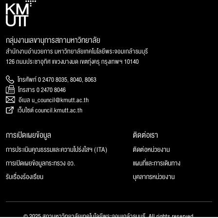
กลุ่มงานเลขานุการสภามหาวิทยาลัย
สำนักงานอำนวยการ มหาวิทยาลัยเทคโนโลยีพระจอมเกล้าธนบุรี
126 ถนนประชาอุทิศ แขวงบางมด เขตทุ่งครุ กรุงเทพฯ 10140
โทรศัพท์ 0 2470 8035, 8040, 8063
โทรสาร 0 2470 8046
อีเมล u_council@kmutt.ac.th
เว็บไซต์ council.kmutt.ac.th
การเปิดเผยข้อมูล
ติดต่อเรา
การประเมินคุณธรรมและความโปร่งใสฯ (ITA)
ติดต่อหน่วยงาน
การเปิดเผยข้อมูลกระทรวง อว.
แผนที่และการเดินทาง
รับเรื่องร้องเรียน
บุคลากรหน่วยงาน
© 2025 สภามหาวิทยาลัยเทคโนโลยีพระจอมเกล้าธนบุรี, All rights reserved.