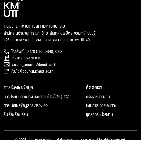
กลุ่มงานเลขานุการสภามหาวิทยาลัย
สำนักงานอำนวยการ มหาวิทยาลัยเทคโนโลยีพระจอมเกล้าธนบุรี
126 ถนนประชาอุทิศ แขวงบางมด เขตทุ่งครุ กรุงเทพฯ 10140
โทรศัพท์ 0 2470 8035, 8040, 8063
โทรสาร 0 2470 8046
อีเมล u_council@kmutt.ac.th
เว็บไซต์ council.kmutt.ac.th
การเปิดเผยข้อมูล
ติดต่อเรา
การประเมินคุณธรรมและความโปร่งใสฯ (ITA)
ติดต่อหน่วยงาน
การเปิดเผยข้อมูลกระทรวง อว.
แผนที่และการเดินทาง
รับเรื่องร้องเรียน
บุคลากรหน่วยงาน
© 2025 สภามหาวิทยาลัยเทคโนโลยีพระจอมเกล้าธนบุรี, All rights reserved.