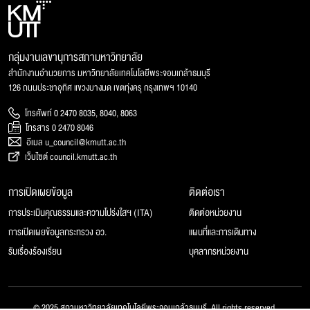
กลุ่มงานเลขานุการสภามหาวิทยาลัย
สำนักงานอำนวยการ มหาวิทยาลัยเทคโนโลยีพระจอมเกล้าธนบุรี
126 ถนนประชาอุทิศ แขวงบางมด เขตทุ่งครุ กรุงเทพฯ 10140
โทรศัพท์ 0 2470 8035, 8040, 8063
โทรสาร 0 2470 8046
อีเมล u_council@kmutt.ac.th
เว็บไซต์ council.kmutt.ac.th
การเปิดเผยข้อมูล
ติดต่อเรา
การประเมินคุณธรรมและความโปร่งใสฯ (ITA)
ติดต่อหน่วยงาน
การเปิดเผยข้อมูลกระทรวง อว.
แผนที่และการเดินทาง
รับเรื่องร้องเรียน
บุคลากรหน่วยงาน
© 2025 สภามหาวิทยาลัยเทคโนโลยีพระจอมเกล้าธนบุรี, All rights reserved.