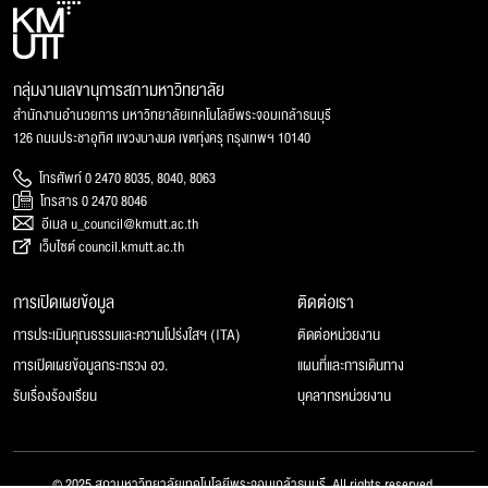
กลุ่มงานเลขานุการสภามหาวิทยาลัย
สำนักงานอำนวยการ มหาวิทยาลัยเทคโนโลยีพระจอมเกล้าธนบุรี
126 ถนนประชาอุทิศ แขวงบางมด เขตทุ่งครุ กรุงเทพฯ 10140
โทรศัพท์ 0 2470 8035, 8040, 8063
โทรสาร 0 2470 8046
อีเมล u_council@kmutt.ac.th
เว็บไซต์ council.kmutt.ac.th
การเปิดเผยข้อมูล
ติดต่อเรา
การประเมินคุณธรรมและความโปร่งใสฯ (ITA)
ติดต่อหน่วยงาน
การเปิดเผยข้อมูลกระทรวง อว.
แผนที่และการเดินทาง
รับเรื่องร้องเรียน
บุคลากรหน่วยงาน
© 2025 สภามหาวิทยาลัยเทคโนโลยีพระจอมเกล้าธนบุรี, All rights reserved.