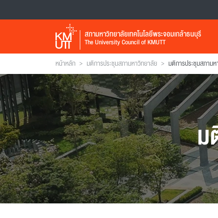
สภามหาวิทยาลัยเทคโนโลยีพระจอมเกล้าธนบุรี
The University Council of KMUTT
>
>
หน้าหลัก
มติการประชุมสภามหาวิทยาลัย
มติการประชุมสภามหาวิ
มต