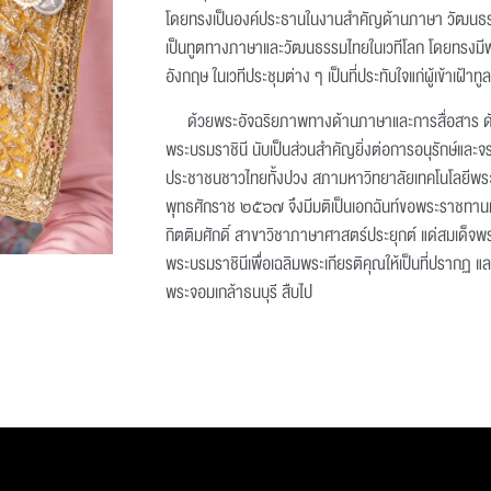
โดยทรงเป็นองค์ประธานในงานสำคัญด้านภาษา วัฒนธร
เป็นทูตทางภาษาและวัฒนธรรมไทยในเวทีโลก โดยทรงมี
อังกฤษ ในเวทีประชุมต่าง ๆ เป็นที่ประทับใจแก่ผู้เข้าเฝ
ด้วยพระอัจฉริยภาพทางด้านภาษาและการสื่อสาร ดั
พระบรมราชินี นับเป็นส่วนสำคัญยิ่งต่อการอนุรักษ์และ
ประชาชนชาวไทยทั้งปวง สภามหาวิทยาลัยเทคโนโลยีพระจอม
พุทธศักราช ๒๕๖๗ จึงมีมติเป็นเอกฉันท์ขอพระราชทา
กิตติมศักดิ์ สาขาวิชาภาษาศาสตร์ประยุกต์ แด่สมเด็จพ
พระบรมราชินีเพื่อเฉลิมพระเกียรติคุณให้เป็นที่ปรากฏ และ
พระจอมเกล้าธนบุรี สืบไป