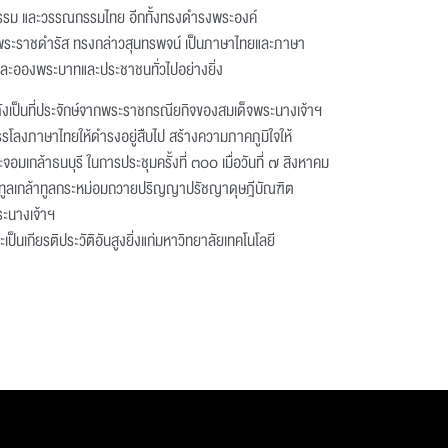
รม และวรรณกรรมไทย อีกทั้งทรงดำรงพระองค์
พระราชดำรัส ทรงกล่าวสุนทรพจน์ เป็นภาษาไทยและภาษา
้าทูลละอองพระบาทและประชาชนทั่วไปอย่างยิ่ง
งเป็นที่ประจักษ์จากพระราชกรณียกิจของสมเด็จพระนางเจ้าฯ
จรรโลงภาษาไทยให้ดำรงอยู่สืบไป สร้างความภาคภูมิใจให้
เกล้าธนบุรี ในการประชุมครั้งที่ ๓๐๐ เมื่อวันที่ ๗ สิงหาคม
นทูลเกล้าทูลกระหม่อมถวายปริญญาปรัชญาดุษฎีบัณฑิต
ระนางเจ้าฯ
เป็นเกียรติประวัติอันสูงยิ่งแก่มหาวิทยาลัยเทคโนโลยี