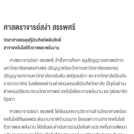
ศาสตราจารย์สง่า สรรพศรี
วิทยาศาสตรดุษฎีบัณฑิตกิตติมศักดิ์
สาขาเทคโนโลยีชีวภาพและพลังงาน
ศาสตราจารย์สง่า สรรพศรี สำเร็จการศึกษา อนุปริญญาวนศาสตร์จาก
มหาวิทยาลัยเกษตรศาสตร์ ปริญญาตรีและโทจากมหาวิทยาลัยออเรกอน
ปริญญาเอกจากมหาวิทยาลัยวอชิงตัน สหรัฐอเมริกา และจากวิทยาลัยป้องกัน
ราชอาณาจักร ในอดีตเคยดำรงตำแหน่งคณบดีบัณฑิตวิทยาลัย ปัจจุบันดำรง
ตำแหน่งปลัดกระทรวงวิทยาศาสตร์ เทคโนโลยีและการพลังงาน และวุฒิสมาชิก
รัฐสภา
ศาสตราจารย์สง่า สรรพศรี ได้เขียนบทความวิชาการด้านวิทยาศาสตร์และ
เทคโนโลยีที่เผยแพร่ระดับนานาชาติจำนวนมาก โดยเฉพาะทางสาขาเทคโนโลยี
ชีวภาพและพลังงาน ได้ริเริ่มและดำเนินการร่วมมือกับต่างประเทศในการพัฒนา