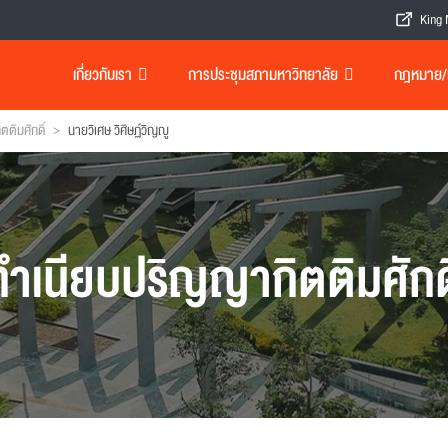
King 
เกี่ยวกับเรา
การประชุมสภามหาวิทยาลัย
กฎหมาย/เอ
>
ตติมศักดิ์
นายวิเศษ วิศิษฏ์วิญญู
ทำเนียบปริญญากิตติมศักดิ