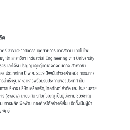
ลิต
ญญาตรี สาขาวิชาวิศวกรรมอุตสาหการ จากสถาบันเทคโนโลยี
ิญญาโท สาขาวิชา Industrial Engineering จาก University
525 และได้รับปริญญาดุษฎีบัณฑิตกิตติมศักดิ์ สาขาวิชา
ร ประเทศไทย ปี พ.ศ. 2559 ปัจจุบันดำรงตำแหน่ง กรรมการ
นอาหารสำเร็จรูปและอาหารพร้อมรับประทานของประเทศ เป็น
มการบริหาร บริษัท เครือเจริญโภคภัณฑ์ จำกัด และประธานสาย
(ซีพีเอฟ) นายวิเศษ วิศิษฏ์วิญญู เป็นผู้มีความเชี่ยวชาญ
ารผลิตเพื่อพัฒนาองค์กรได้อย่างดีเยี่ยม อีกทั้งเป็นผู้นำ
ะจักษ์