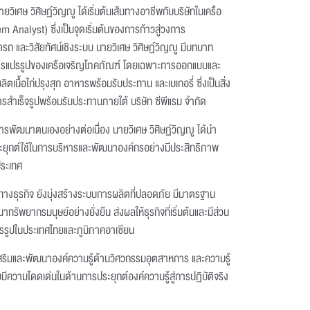
เศษ วิศิษฏ์วิญญู ได้เริ่มต้นเส้นทางอาชีพกับบริษัทในเครือ
m Analyst) ซึ่งเป็นจุดเริ่มต้นของการก้าวสู่วงการ
 และวิสัยทัศน์เชิงระบบ นายวิเศษ วิศิษฏ์วิญญู มีบทบาท
แปรรูปของเครือเจริญโภคภัณฑ์ โดยเฉพาะการออกแบบและ
นื้อไก่ปรุงสุก อาหารพร้อมรับประทาน และเบเกอรี่ ซึ่งเป็นสิ่ง
ารสำเร็จรูปพร้อมรับประทานภายใต้ บริษัท ซีพีแรม จำกัด
ัฒนาตนเองอย่างต่อเนื่อง นายวิเศษ วิศิษฏ์วิญญู ได้นำ
ะยุกต์ใช้ในการบริหารและพัฒนาองค์กรอย่างมีประสิทธิภาพ
ประเทศ
ทางธุรกิจ ยังมุ่งสร้างระบบการผลิตที่ปลอดภัย มีมาตรฐาน
รัพยากรมนุษย์อย่างยั่งยืน ส่งผลให้ธุรกิจที่เริ่มต้นและมีส่วน
รูปในประเทศไทยและภูมิภาคอาเซียน
เสริมและพัฒนาองค์ความรู้ด้านวิศวกรรมอุตสาหการ และความรู้
ยมีความโดดเด่นในด้านการประยุกต์องค์ความรู้สู่การปฏิบัติจริง