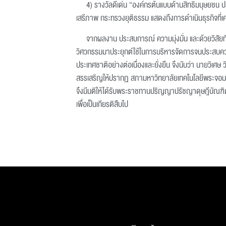
4) รางวัลดีเด่น “องค์กรต้นแบบด้านสิทธิมนุษยชน ป
เสรีภาพ กระทรวงยุติธรรม แสดงถึงการดำเนินธุรกิจท
จากผลงาน ประสบการณ์ ความมุ่งมั่น และด้วยวิสัยท
วิศวกรรมมาประยุกต์ใช้ในการบริหารจัดการจนประสบความสำ
ประเทศชาติอย่างต่อเนื่องและยั่งยืน จึงนับว่า นายวิเศษ
สรรเสริญให้ปรากฏ สภามหาวิทยาลัยเทคโนโลยีพระจอมเกล้า
จึงมีมติให้ได้รับพระราชทานปริญญาปรัชญาดุษฎีบัณฑ
เพื่อเป็นเกียรติสืบไป