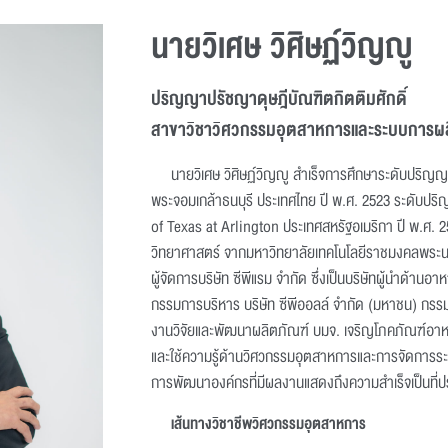
นายวิเศษ วิศิษฏ์วิญญู
ปริญญาปรัชญาดุษฎีบัณฑิตกิตติมศักดิ์
สาขาวิชาวิศวกรรมอุตสาหการและระบบการผ
นายวิเศษ วิศิษฏ์วิญญู สำเร็จการศึกษาระดับปริ
พระจอมเกล้าธนบุรี ประเทศไทย ปี พ.ศ. 2523 ระดับปร
of Texas at Arlington ประเทศสหรัฐอเมริกา ปี พ.ศ. 2
วิทยาศาสตร์ จากมหาวิทยาลัยเทคโนโลยีราชมงคลพระนค
ผู้จัดการบริษัท ซีพีแรม จำกัด ซึ่งเป็นบริษัทผู้นำด้า
กรรมการบริหาร บริษัท ซีพีออลล์ จำกัด (มหาชน) กรร
งานวิจัยและพัฒนาผลิตภัณฑ์ บมจ. เจริญโภคภัณฑ์อาหาร 
และใช้ความรู้ด้านวิศวกรรมอุตสาหการและการจัดการระบบก
การพัฒนาองค์กรที่มีผลงานแสดงถึงความสำเร็จเป็นที่ปร
เส้นทางวิชาชีพวิศวกรรมอุตสาหการ