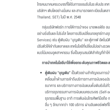
โทรคมนาคมครบวงจรที่ได้รับการยอมรับในระดับประเทศ กา
บริษัทฯ เติบโตอย่างมั่นคง และสามารถจดทะเบียนในตล
Thailand, SET) ในปี พ.ศ. 2548
กลุ่มบริษัทฟอร์ท ภายใต้การนำของ นายพงษ์ชัย อ
อย่างยั่งยืนและโปร่งใส โดยการปรับเปลี่ยนกลยุทธ์ทางธุร
Services) เช่น ตู้เติมเงิน “บุญเติม” และตู้คาเฟ่ อั
ปรับตัวให้เข้ากับตลาดและเทคโนโลยีที่เปลี่ยนไปอย่างรวด
แนวโน้มของอุตสาหกรรม ซึ่งเป็นคุณสมบัติสำคัญที่ทำให
การนำเทคโนโลยีมาใช้เพื่อยกระดับคุณภาพชีวิตและ
ตู้เติมเงิน “บุญเติม”
เป็นตัวอย่างสำคัญของการน
เหลื่อมล้ำด้านการเข้าถึงบริการทางการเงินของปร
ธนาคาร และบริการทางการเงินแบบดั้งเดิมยังไม่ทั่
บริการธุรกรรมทางการเงินแบบครบวงจร (Self-s
ธุรกรรมพื้นฐาน อาทิ การเติมเงินโทรศัพท์มือถื
อื่น ๆ อีกมากกว่า 100 บริการ ผ่านอินเตอร์เฟซที