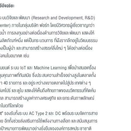
ีอัจฉริยะ
งระบบวิจัยและพัฒนา (Research and Development, R&D)
enter) ภายในกลุ่มบริษัท ฟอร์ท โดยมีวิศวกรผู้เชี่ยวชาญกว่า
ายน้ำ การลงทุนอย่างต่อเนื่องด้านการวิจัยและพัฒนา แสดงให้
ผลิตภัณฑ์หนึ่ง แต่เป็นกระบวนการ ที่ฝังรากลึกอยู่ในวัฒนธรรม
คงเป็นผู้นำ และสามารถสร้างสรรค์สิ่งใหม่ ๆ ได้อย่างต่อเนื่อง
ังคมในอนาคต เช่น
่นยนต์ ระบบ IoT และ Machine Learning เพื่อนำเสนอเครื่อง
มคุณภาพที่ทันสมัย ซึ่งประสบความสำเร็จอย่างสูงในตลาดทั้ง
่า 40 รายการ และอยู่ระหว่างขยายตลาดไปสู่ประเทศต่าง ๆ
ิงคโปร์ และดูไบ แสดงให้เห็นถึงศักยภาพของนวัตกรรมที่คิดค้น
ล สามารถสร้างมูลค่าทางเศรษฐกิจ และยกระดับภาพลักษณ์
ำในเวทีโลกด้วย
t”
รองรับทั้งระบบ AC Type 2 และ DC พร้อมระบบจัดการสาย
าย อีกทั้งช่วยส่งเสริมการใช้พลังงานทางเลือก และสนับสนุนการ
องกับเป้าหมายการพัฒนาอย่างยั่งยืนขององค์การสหประชาชาติ