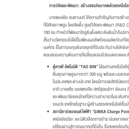
การวิจัยและพัฒนา
:
สร้างสรรค์อนาคตด้วยเทคโนโลย
นายพงษ์ชัย อมตานนท์ ให้ความสำคัญกับการสร้า
ที่มีศักยภาพสูง โดยจัดตั้ง ศูนย์วิจัยและพัฒนา (R&D C
100 คน ทำหน้าที่พัฒนาโซลูชันตั้งแต่ระดับต้นน้ำถึงปล
เห็นว่านวัตกรรมไม่ได้เป็นเพียงผลลัพธ์ของผลิตภัณฑ์ใด
องค์กร เป็นการลงทุนเชิงกลยุทธ์ที่รับประกันว่าบริษัทยัง
ตอบสนองความต้องการที่เปลี่ยนแปลงไปของตลาดและส
ตู้คาเฟ่ อัตโนมัติ “
TAO BIN”
ได้ผสานเทคโนโลยีหุ
ดื่มคุณภาพสูงมากกว่า 200 เมนู พร้อมระบบควบคุ
ในประเทศและต่างประเทศ โดยมีการจดสิทธิบัตรกว
อาทิ มาเลเซีย ออสเตรเลีย สหรัฐอเมริกา ฮ่องกง ส
และพัฒนาโดยคนไทยที่มีความสามารถในระดับสาก
ของประเทศไทยในฐานะผู้สร้างสรรค์เทคโนโลยีชั้นน
สถานีชาร์จรถยนต์ไฟฟ้า “
GINKA Charge Poin
เคเบิลอัจฉริยะ และมีตัวเลือกการชำระเงินหลากหล
เปลี่ยนผ่านสู่การคมนาคมที่ยั่งยืน ซึ่งสอดคล้