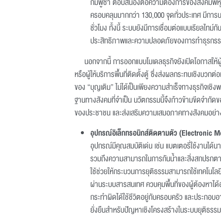
กัมพูชา ตอบสนองต่อความต้องการของสังคมพหุวั
ครอบคลุมมากกว่า 130,000 จุดทั่วประเทศ มีการบร
ชั่วโมง ทั้งนี้ ระบบยังมีการเชื่อมต่อแบบเรียลไทม
ประสิทธิภาพและความปลอดภัยของการทำธุรกร
นอกจากนี้ การออกแบบโมเดลธุรกิจยังเปิดโอกาสให้
หรือผู้ให้บริการพื้นที่ติดตั้งตู้ ซึ่งส่งผลกระทบเชิงบว
ของ “บุญเติม” ไม่ได้เป็นเพียงความสำเร็จทางธุรกิจเชิง
ฐานทางสังคมที่จำเป็น นวัตกรรมนี้จึงก้าวข้ามขีดจำ
ของประชาชน และส่งเสริมความเสมอภาคทางสังคมอย่าง
อุปกรณ์อิเล็กทรอนิกส์ติดตามตัว
(Electronic M
อุปกรณ์มีคุณสมบัติเด่น เช่น แบตเตอรี่ใช้งานไ
รวมถึงความสามารถในการกันน้ำและสิ่งสกปรกต
ใช้ช่วยให้กระบวนการยุติธรรมสามารถใช้เทคโนโลย
ผ่านระบบสารสนเทศ ควบคุมพื้นที่ของผู้ต้องหาได้
กระทำผิดได้ใช้ชีวิตอยู่กับครอบครัว และประกอบอ
ยั่งยืนสำหรับปัญหาเชิงโครงสร้างในระบบยุติธรรม