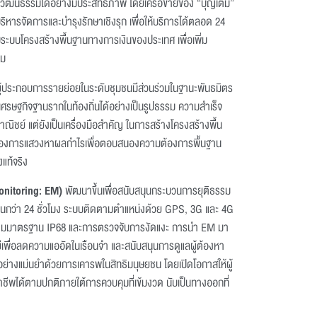
ฒนธรรมได้อย่างมีประสิทธิภาพ โดยเครือข่ายของ “บุญเติม”
ิหารจัดการและบำรุงรักษาเชิงรุก เพื่อให้บริการได้ตลอด 24
์กับระบบโครงสร้างพื้นฐานทางการเงินของประเทศ เพื่อเพิ่ม
รม
ผู้ประกอบการรายย่อยในระดับชุมชนมีส่วนร่วมในฐานะพันธมิตร
กต่อเศรษฐกิจฐานรากในท้องถิ่นได้อย่างเป็นรูปธรรม ความสำเร็จ
พาณิชย์ แต่ยังเป็นเครื่องมือสำคัญ ในการสร้างโครงสร้างพื้น
กัดของการแสวงหาผลกำไรเพื่อตอบสนองความต้องการพื้นฐาน
แท้จริง
onitoring: EM)
พัฒนาขึ้นเพื่อสนับสนุนกระบวนการยุติธรรม
ด้นานกว่า 24 ชั่วโมง ระบบติดตามตำแหน่งด้วย GPS, 3G และ 4G
ามมาตรฐาน IP68 และการตรวจจับการงัดแงะ การนำ EM มา
ีเพื่อลดความแออัดในเรือนจำ และสนับสนุนการดูแลผู้ต้องหา
อย่างแม่นยำด้วยการเคารพในสิทธิมนุษยชน โดยเปิดโอกาสให้ผู้
าชีพได้ตามปกติภายใต้การควบคุมที่เข้มงวด นับเป็นทางออกที่