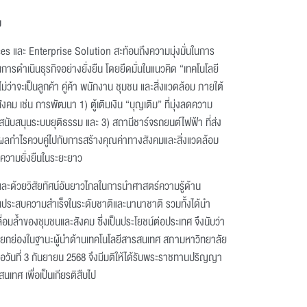
ม
s และ Enterprise Solution สะท้อนถึงความมุ่งมั่นในการ
ารดำเนินธุรกิจอย่างยั่งยืน โดยยึดมั่นในแนวคิด “เทคโนโลยี
 ไม่ว่าจะเป็นลูกค้า คู่ค้า พนักงาน ชุมชน และสิ่งแวดล้อม ภายใต้
ม เช่น การพัฒนา 1) ตู้เติมเงิน “บุญเติม” ที่มุ่งลดความ
่สนับสนุนระบบยุติธรรม และ 3) สถานีชาร์จรถยนต์ไฟฟ้า ที่ส่ง
งผลกำไรควบคู่ไปกับการสร้างคุณค่าทางสังคมและสิ่งแวดล้อม
ความยั่งยืนในระยะยาว
ละด้วยวิสัยทัศน์อันยาวไกลในการนำศาสตร์ความรู้ด้าน
นประสบความสำเร็จในระดับชาติและนานาชาติ รวมทั้งได้นำ
อมล้ำของชุมชนและสังคม ซึ่งเป็นประโยชน์ต่อประเทศ จึงนับว่า
รยกย่องในฐานะผู้นำด้านเทคโนโลยีสารสนเทศ สภามหาวิทยาลัย
มื่อวันที่ 3 กันยายน 2568 จึงมีมติให้ได้รับพระราชทานปริญญา
เทศ เพื่อเป็นเกียรติสืบไป