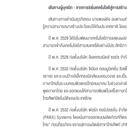
เส้นทางผู้บุกเบิก
:
จากการริเริ่มเทคโนโลยีสู่การสร
เส้นทางการดำเนินธุรกิจของ นายพงษ์ชัย อมตานนท์
รู้ความสามารถมาสร้างประโยชน์ให้กับประเทศชาติ โดยสร
ปี พ.ศ. 2529 ได้ริเริ่มพัฒนาเทคโนโลยีการแสดงผล
สามารถเข้าถึงเทคโนโลยีสารสนเทศได้อย่างมีประสิทธิภาพ
ปี พ.ศ. 2528 ก่อตั้งบริษัท อีเลคทรอนิคส์ ซอร์ซ จำก
ปี พ.ศ. 2532 ก่อตั้งบริษัท จีเนียส คอมมูนิเคชั่น
จราจร และระบบป้ายอิเล็กทรอนิกส์แบบครบวงจร และเป็นผ
ภาษาไทยในระบบคอมพิวเตอร์โทรคมนาคม ในช่วงเวลาดังกล
พูดภาษาไทย และออกแบบให้สามารถพิมพ์ใบเสร็จภาษาไท
โทรศัพท์อัตโนมัติของประเทศไทย
ปี พ.ศ. 2532 ก่อตั้งบริษัท ฟอร์ท คอร์ปอเรชั่น 
(PABX) Systems โดยเน้นการออกแบบผลิตภัณฑ์ที่ตอบ
ไทย” ก่อนที่ธุรกิจจะขยายสู่การผลิตตู้สาขาโทรศัพท์