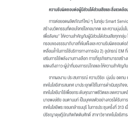
ความ
รับผิดชอบต่อผู้มีส่วนได้ส่วนเสียและสิ่งแวดล้อ
การต่อยอดผลิตภัณฑ์ใหม่ ๆ ในกลุ่ม Smart Service
สร้างนวัตกรรมที่ตอบโจทย์โลกอนาคต และความมุ่งมั่นในก
เพื่อสังคม” ให้ความสำคัญกับผู้มีส่วนได้ส่วนเสียทุกกลุ่ม
กรอบของธรรมาภิบาลที่เข้มแข็งและความรับผิดชอบต่อสังค
เหลื่อมล้ำในการใช้บริการทางการเงิน 2) อุปกรณ์ EM ที
เสริมการใช้พลังงานทางเลือก การที่ธุรกิจสามารถสร้า
แสดงถึงภาวะผู้นำที่มองการณ์ไกลและให้ความสำคัญกับ
จากผลงาน ประสบการณ์ ความวิริยะ มุ่งมั่น อดทน แ
เทคโนโลยีสารสนเทศ มาประยุกต์ใช้ในการดำเนินธุรกิจจ
เทคโนโลยีมาใช้เพื่อยกระดับคุณภาพชีวิตและลดความเหลื่
นายพงษ์ชัย อมตานนท์ เป็นบุคคลตัวอย่างควรได้รับกา
เทคโนโลยีพระจอมเกล้าธนบุรี ในการประชุมครั้งที่ 313 เ
ปรัชญาดุษฎีบัณฑิตกิตติมศักดิ์ สาขาวิชาเทคโนโลยีสารสน