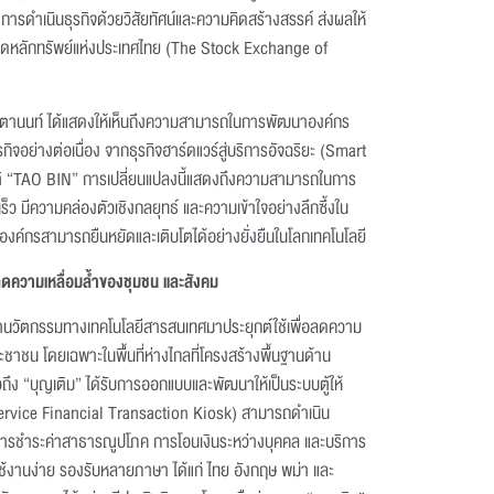
รดำเนินธุรกิจด้วยวิสัยทัศน์และความคิดสร้างสรรค์ ส่งผลให้
าดหลักทรัพย์แห่งประเทศไทย (The Stock Exchange of
มตานนท์ ได้แสดงให้เห็นถึงความสามารถในการพัฒนาองค์กร
กิจอย่างต่อเนื่อง จากธุรกิจฮาร์ดแวร์สู่บริการอัจฉริยะ (Smart
ตโนมัติ “TAO BIN” การเปลี่ยนแปลงนี้แสดงถึงความสามารถในการ
เร็ว มีความคล่องตัวเชิงกลยุทธ์ และความเข้าใจอย่างลึกซึ้งใน
้องค์กรสามารถยืนหยัดและเติบโตได้อย่างยั่งยืนในโลกเทคโนโลยี
ลดความเหลื่อมล้ำของชุมชน และสังคม
ำนวัตกรรมทางเทคโนโลยีสารสนเทศมาประยุกต์ใช้เพื่อลดความ
ะชาชน โดยเฉพาะในพื้นที่ห่างไกลที่โครงสร้างพื้นฐานด้าน
วถึง “บุญเติม” ได้รับการออกแบบและพัฒนาให้เป็นระบบตู้ให้
ervice Financial Transaction Kiosk) สามารถดำเนิน
อ การชำระค่าสาธารณูปโภค การโอนเงินระหว่างบุคคล และบริการ
่ใช้งานง่าย รองรับหลายภาษา ได้แก่ ไทย อังกฤษ พม่า และ