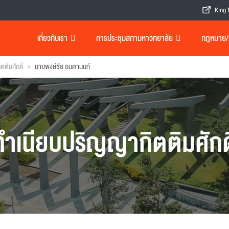
King 
เกี่ยวกับเรา
การประชุมสภามหาวิทยาลัย
กฎหมาย/เอ
>
ตติมศักดิ์
นายพงษ์ชัย อมตานนท์
ทำเนียบปริญญากิตติมศักดิ