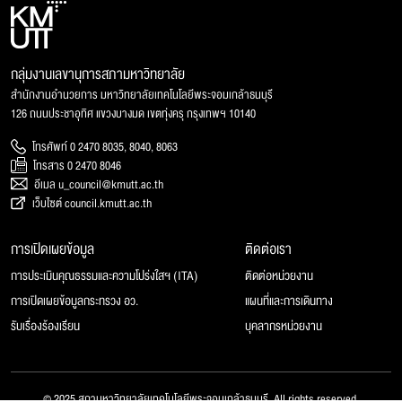
กลุ่มงานเลขานุการสภามหาวิทยาลัย
สำนักงานอำนวยการ มหาวิทยาลัยเทคโนโลยีพระจอมเกล้าธนบุรี
126 ถนนประชาอุทิศ แขวงบางมด เขตทุ่งครุ กรุงเทพฯ 10140
โทรศัพท์ 0 2470 8035, 8040, 8063
โทรสาร 0 2470 8046
อีเมล u_council@kmutt.ac.th
เว็บไซต์ council.kmutt.ac.th
การเปิดเผยข้อมูล
ติดต่อเรา
การประเมินคุณธรรมและความโปร่งใสฯ (ITA)
ติดต่อหน่วยงาน
การเปิดเผยข้อมูลกระทรวง อว.
แผนที่และการเดินทาง
รับเรื่องร้องเรียน
บุคลากรหน่วยงาน
© 2025 สภามหาวิทยาลัยเทคโนโลยีพระจอมเกล้าธนบุรี, All rights reserved.