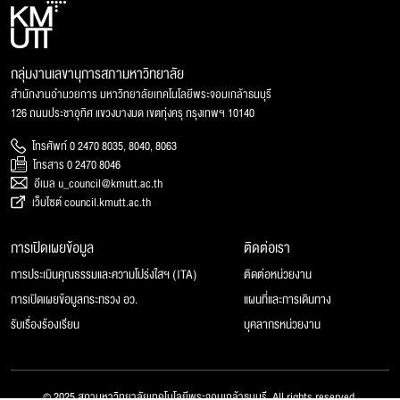
กลุ่มงานเลขานุการสภามหาวิทยาลัย
สำนักงานอำนวยการ มหาวิทยาลัยเทคโนโลยีพระจอมเกล้าธนบุรี
126 ถนนประชาอุทิศ แขวงบางมด เขตทุ่งครุ กรุงเทพฯ 10140
โทรศัพท์ 0 2470 8035, 8040, 8063
โทรสาร 0 2470 8046
อีเมล u_council@kmutt.ac.th
เว็บไซต์ council.kmutt.ac.th
การเปิดเผยข้อมูล
ติดต่อเรา
การประเมินคุณธรรมและความโปร่งใสฯ (ITA)
ติดต่อหน่วยงาน
การเปิดเผยข้อมูลกระทรวง อว.
แผนที่และการเดินทาง
รับเรื่องร้องเรียน
บุคลากรหน่วยงาน
© 2025 สภามหาวิทยาลัยเทคโนโลยีพระจอมเกล้าธนบุรี, All rights reserved.