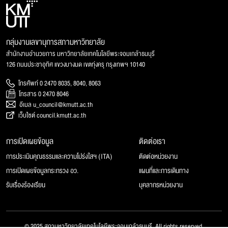
กลุ่มงานเลขานุการสภามหาวิทยาลัย
สำนักงานอำนวยการ มหาวิทยาลัยเทคโนโลยีพระจอมเกล้าธนบุรี
126 ถนนประชาอุทิศ แขวงบางมด เขตทุ่งครุ กรุงเทพฯ 10140
โทรศัพท์ 0 2470 8035, 8040, 8063
โทรสาร 0 2470 8046
อีเมล u_council@kmutt.ac.th
เว็บไซต์ council.kmutt.ac.th
การเปิดเผยข้อมูล
ติดต่อเรา
การประเมินคุณธรรมและความโปร่งใสฯ (ITA)
ติดต่อหน่วยงาน
การเปิดเผยข้อมูลกระทรวง อว.
แผนที่และการเดินทาง
รับเรื่องร้องเรียน
บุคลากรหน่วยงาน
© 2025 สภามหาวิทยาลัยเทคโนโลยีพระจอมเกล้าธนบุรี, All rights reserved.