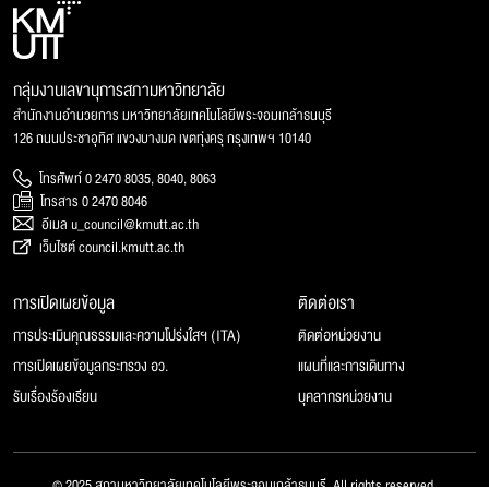
กลุ่มงานเลขานุการสภามหาวิทยาลัย
สำนักงานอำนวยการ มหาวิทยาลัยเทคโนโลยีพระจอมเกล้าธนบุรี
126 ถนนประชาอุทิศ แขวงบางมด เขตทุ่งครุ กรุงเทพฯ 10140
โทรศัพท์ 0 2470 8035, 8040, 8063
โทรสาร 0 2470 8046
อีเมล u_council@kmutt.ac.th
เว็บไซต์ council.kmutt.ac.th
การเปิดเผยข้อมูล
ติดต่อเรา
การประเมินคุณธรรมและความโปร่งใสฯ (ITA)
ติดต่อหน่วยงาน
การเปิดเผยข้อมูลกระทรวง อว.
แผนที่และการเดินทาง
รับเรื่องร้องเรียน
บุคลากรหน่วยงาน
© 2025 สภามหาวิทยาลัยเทคโนโลยีพระจอมเกล้าธนบุรี, All rights reserved.