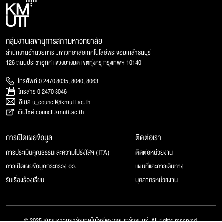
กลุ่มงานเลขานุการสภามหาวิทยาลัย
สำนักงานอำนวยการ มหาวิทยาลัยเทคโนโลยีพระจอมเกล้าธนบุรี
126 ถนนประชาอุทิศ แขวงบางมด เขตทุ่งครุ กรุงเทพฯ 10140
โทรศัพท์ 0 2470 8035, 8040, 8063
โทรสาร 0 2470 8046
อีเมล u_council@kmutt.ac.th
เว็บไซต์ council.kmutt.ac.th
การเปิดเผยข้อมูล
ติดต่อเรา
การประเมินคุณธรรมและความโปร่งใสฯ (ITA)
ติดต่อหน่วยงาน
การเปิดเผยข้อมูลกระทรวง อว.
แผนที่และการเดินทาง
รับเรื่องร้องเรียน
บุคลากรหน่วยงาน
© 2025 สภามหาวิทยาลัยเทคโนโลยีพระจอมเกล้าธนบุรี, All rights reserved.