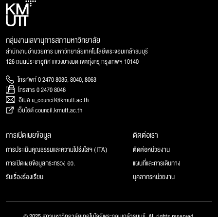
กลุ่มงานเลขานุการสภามหาวิทยาลัย
สำนักงานอำนวยการ มหาวิทยาลัยเทคโนโลยีพระจอมเกล้าธนบุรี
126 ถนนประชาอุทิศ แขวงบางมด เขตทุ่งครุ กรุงเทพฯ 10140
โทรศัพท์ 0 2470 8035, 8040, 8063
โทรสาร 0 2470 8046
อีเมล u_council@kmutt.ac.th
เว็บไซต์ council.kmutt.ac.th
การเปิดเผยข้อมูล
ติดต่อเรา
การประเมินคุณธรรมและความโปร่งใสฯ (ITA)
ติดต่อหน่วยงาน
การเปิดเผยข้อมูลกระทรวง อว.
แผนที่และการเดินทาง
รับเรื่องร้องเรียน
บุคลากรหน่วยงาน
© 2025 สภามหาวิทยาลัยเทคโนโลยีพระจอมเกล้าธนบุรี, All rights reserved.