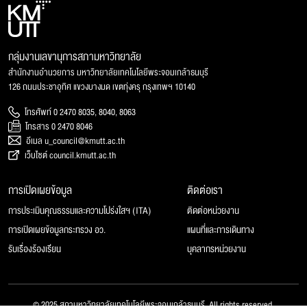
กลุ่มงานเลขานุการสภามหาวิทยาลัย
สำนักงานอำนวยการ มหาวิทยาลัยเทคโนโลยีพระจอมเกล้าธนบุรี
126 ถนนประชาอุทิศ แขวงบางมด เขตทุ่งครุ กรุงเทพฯ 10140
โทรศัพท์ 0 2470 8035, 8040, 8063
โทรสาร 0 2470 8046
อีเมล u_council@kmutt.ac.th
เว็บไซต์ council.kmutt.ac.th
การเปิดเผยข้อมูล
ติดต่อเรา
การประเมินคุณธรรมและความโปร่งใสฯ (ITA)
ติดต่อหน่วยงาน
การเปิดเผยข้อมูลกระทรวง อว.
แผนที่และการเดินทาง
รับเรื่องร้องเรียน
บุคลากรหน่วยงาน
© 2025 สภามหาวิทยาลัยเทคโนโลยีพระจอมเกล้าธนบุรี, All rights reserved.