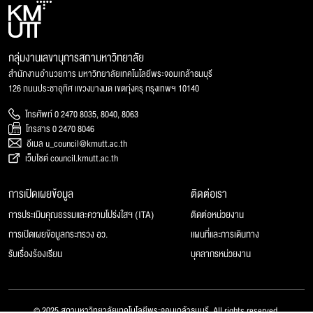
กลุ่มงานเลขานุการสภามหาวิทยาลัย
สำนักงานอำนวยการ มหาวิทยาลัยเทคโนโลยีพระจอมเกล้าธนบุรี
126 ถนนประชาอุทิศ แขวงบางมด เขตทุ่งครุ กรุงเทพฯ 10140
โทรศัพท์ 0 2470 8035, 8040, 8063
โทรสาร 0 2470 8046
อีเมล u_council@kmutt.ac.th
เว็บไซต์ council.kmutt.ac.th
การเปิดเผยข้อมูล
ติดต่อเรา
การประเมินคุณธรรมและความโปร่งใสฯ (ITA)
ติดต่อหน่วยงาน
การเปิดเผยข้อมูลกระทรวง อว.
แผนที่และการเดินทาง
รับเรื่องร้องเรียน
บุคลากรหน่วยงาน
© 2025 สภามหาวิทยาลัยเทคโนโลยีพระจอมเกล้าธนบุรี, All rights reserved.