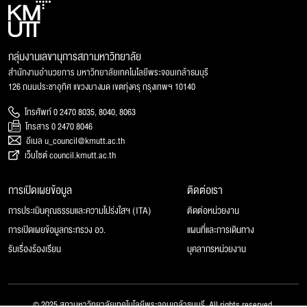
กลุ่มงานเลขานุการสภามหาวิทยาลัย
สำนักงานอำนวยการ มหาวิทยาลัยเทคโนโลยีพระจอมเกล้าธนบุรี
126 ถนนประชาอุทิศ แขวงบางมด เขตทุ่งครุ กรุงเทพฯ 10140
โทรศัพท์ 0 2470 8035, 8040, 8063
โทรสาร 0 2470 8046
อีเมล u_council@kmutt.ac.th
เว็บไซต์ council.kmutt.ac.th
การเปิดเผยข้อมูล
ติดต่อเรา
การประเมินคุณธรรมและความโปร่งใสฯ (ITA)
ติดต่อหน่วยงาน
การเปิดเผยข้อมูลกระทรวง อว.
แผนที่และการเดินทาง
รับเรื่องร้องเรียน
บุคลากรหน่วยงาน
© 2025 สภามหาวิทยาลัยเทคโนโลยีพระจอมเกล้าธนบุรี, All rights reserved.