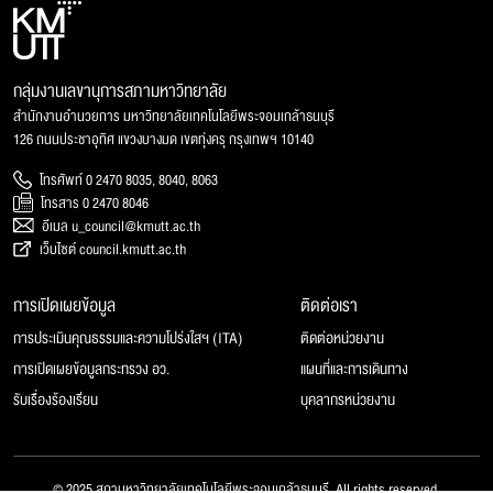
กลุ่มงานเลขานุการสภามหาวิทยาลัย
สำนักงานอำนวยการ มหาวิทยาลัยเทคโนโลยีพระจอมเกล้าธนบุรี
126 ถนนประชาอุทิศ แขวงบางมด เขตทุ่งครุ กรุงเทพฯ 10140
โทรศัพท์ 0 2470 8035, 8040, 8063
โทรสาร 0 2470 8046
อีเมล u_council@kmutt.ac.th
เว็บไซต์ council.kmutt.ac.th
การเปิดเผยข้อมูล
ติดต่อเรา
การประเมินคุณธรรมและความโปร่งใสฯ (ITA)
ติดต่อหน่วยงาน
การเปิดเผยข้อมูลกระทรวง อว.
แผนที่และการเดินทาง
รับเรื่องร้องเรียน
บุคลากรหน่วยงาน
© 2025 สภามหาวิทยาลัยเทคโนโลยีพระจอมเกล้าธนบุรี, All rights reserved.