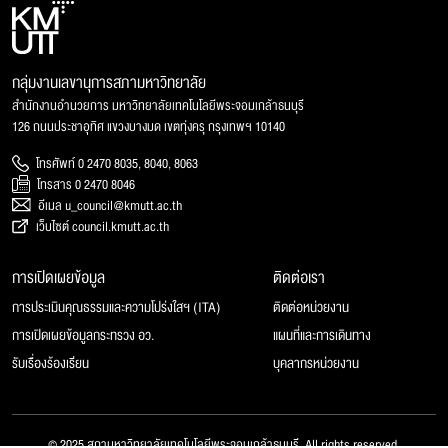
กลุ่มงานเลขานุการสภามหาวิทยาลัย
สำนักงานอำนวยการ มหาวิทยาลัยเทคโนโลยีพระจอมเกล้าธนบุรี
126 ถนนประชาอุทิศ แขวงบางมด เขตทุ่งครุ กรุงเทพฯ 10140
โทรศัพท์ 0 2470 8035, 8040, 8063
โทรสาร 0 2470 8046
อีเมล u_council@kmutt.ac.th
เว็บไซต์ council.kmutt.ac.th
การเปิดเผยข้อมูล
ติดต่อเรา
การประเมินคุณธรรมและความโปร่งใสฯ (ITA)
ติดต่อหน่วยงาน
การเปิดเผยข้อมูลกระทรวง อว.
แผนที่และการเดินทาง
รับเรื่องร้องเรียน
บุคลากรหน่วยงาน
© 2025 สภามหาวิทยาลัยเทคโนโลยีพระจอมเกล้าธนบุรี, All rights reserved.