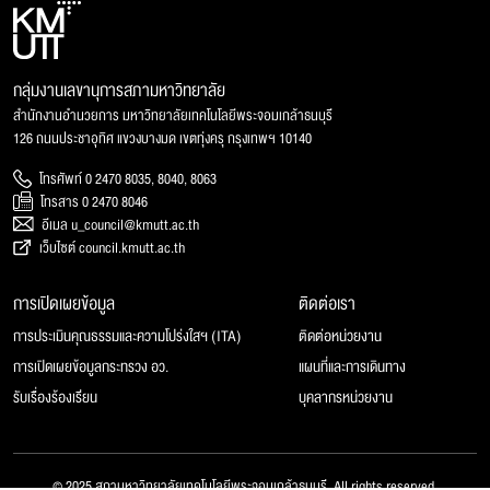
กลุ่มงานเลขานุการสภามหาวิทยาลัย
สำนักงานอำนวยการ มหาวิทยาลัยเทคโนโลยีพระจอมเกล้าธนบุรี
126 ถนนประชาอุทิศ แขวงบางมด เขตทุ่งครุ กรุงเทพฯ 10140
โทรศัพท์ 0 2470 8035, 8040, 8063
โทรสาร 0 2470 8046
อีเมล u_council@kmutt.ac.th
เว็บไซต์ council.kmutt.ac.th
การเปิดเผยข้อมูล
ติดต่อเรา
การประเมินคุณธรรมและความโปร่งใสฯ (ITA)
ติดต่อหน่วยงาน
การเปิดเผยข้อมูลกระทรวง อว.
แผนที่และการเดินทาง
รับเรื่องร้องเรียน
บุคลากรหน่วยงาน
© 2025 สภามหาวิทยาลัยเทคโนโลยีพระจอมเกล้าธนบุรี, All rights reserved.