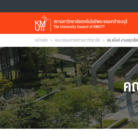
สภามหาวิทยาลัยเทคโนโลยีพระจอมเกล้าธนบุรี
The University Council of KMUTT
>
>
หน้าหลัก
คณะกรรมการสภามหาวิทยาลัย
ดร.แบ๊งค์ งามอรุณโชต
คณ