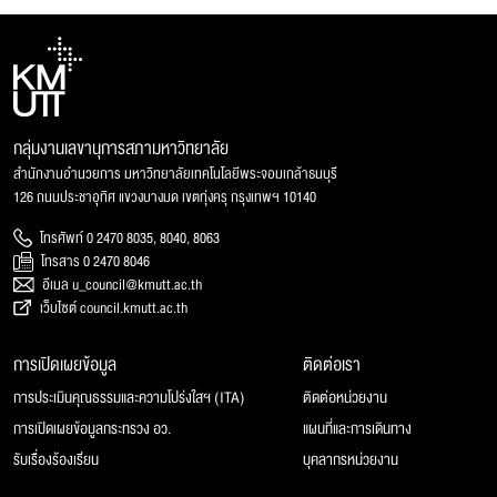
กลุ่มงานเลขานุการสภามหาวิทยาลัย
สำนักงานอำนวยการ มหาวิทยาลัยเทคโนโลยีพระจอมเกล้าธนบุรี
126 ถนนประชาอุทิศ แขวงบางมด เขตทุ่งครุ กรุงเทพฯ 10140
โทรศัพท์ 0 2470 8035, 8040, 8063
โทรสาร 0 2470 8046
อีเมล u_council@kmutt.ac.th
เว็บไซต์ council.kmutt.ac.th
การเปิดเผยข้อมูล
ติดต่อเรา
การประเมินคุณธรรมและความโปร่งใสฯ (ITA)
ติดต่อหน่วยงาน
การเปิดเผยข้อมูลกระทรวง อว.
แผนที่และการเดินทาง
รับเรื่องร้องเรียน
บุคลากรหน่วยงาน