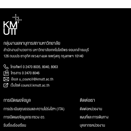
กลุ่มงานเลขานุการสภามหาวิทยาลัย
สำนักงานอำนวยการ มหาวิทยาลัยเทคโนโลยีพระจอมเกล้าธนบุรี
126 ถนนประชาอุทิศ แขวงบางมด เขตทุ่งครุ กรุงเทพฯ 10140
โทรศัพท์ 0 2470 8035, 8040, 8063
โทรสาร 0 2470 8046
อีเมล u_council@kmutt.ac.th
เว็บไซต์ council.kmutt.ac.th
การเปิดเผยข้อมูล
ติดต่อเรา
การประเมินคุณธรรมและความโปร่งใสฯ (ITA)
ติดต่อหน่วยงาน
การเปิดเผยข้อมูลกระทรวง อว.
แผนที่และการเดินทาง
รับเรื่องร้องเรียน
บุคลากรหน่วยงาน