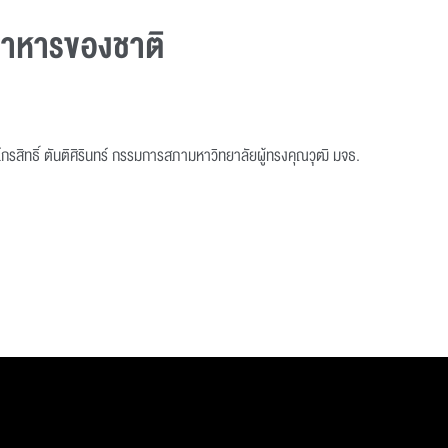
อาหารของชาติ
สิทธิ์ ตันติศิรินทร์ กรรมการสภามหาวิทยาลัยผู้ทรงคุณวุฒิ มจธ.