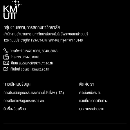
กลุ่มงานเลขานุการสภามหาวิทยาลัย
สำนักงานอำนวยการ มหาวิทยาลัยเทคโนโลยีพระจอมเกล้าธนบุรี
126 ถนนประชาอุทิศ แขวงบางมด เขตทุ่งครุ กรุงเทพฯ 10140
โทรศัพท์ 0 2470 8035, 8040, 8063
โทรสาร 0 2470 8046
อีเมล u_council@kmutt.ac.th
เว็บไซต์ council.kmutt.ac.th
การเปิดเผยข้อมูล
ติดต่อเรา
การประเมินคุณธรรมและความโปร่งใสฯ (ITA)
ติดต่อหน่วยงาน
การเปิดเผยข้อมูลกระทรวง อว.
แผนที่และการเดินทาง
รับเรื่องร้องเรียน
บุคลากรหน่วยงาน