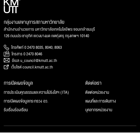
กลุ่มงานเลขานุการสภามหาวิทยาลัย
สำนักงานอำนวยการ มหาวิทยาลัยเทคโนโลยีพระจอมเกล้าธนบุรี
126 ถนนประชาอุทิศ แขวงบางมด เขตทุ่งครุ กรุงเทพฯ 10140
โทรศัพท์ 0 2470 8035, 8040, 8063
โทรสาร 0 2470 8046
อีเมล u_council@kmutt.ac.th
เว็บไซต์ council.kmutt.ac.th
การเปิดเผยข้อมูล
ติดต่อเรา
การประเมินคุณธรรมและความโปร่งใสฯ (ITA)
ติดต่อหน่วยงาน
การเปิดเผยข้อมูลกระทรวง อว.
แผนที่และการเดินทาง
รับเรื่องร้องเรียน
บุคลากรหน่วยงาน
© 2025 สภามหาวิทยาลัยเทคโนโลยีพระจอมเกล้าธนบุรี, All rights reserved.