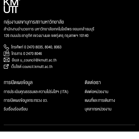
กลุ่มงานเลขานุการสภามหาวิทยาลัย
สำนักงานอำนวยการ มหาวิทยาลัยเทคโนโลยีพระจอมเกล้าธนบุรี
126 ถนนประชาอุทิศ แขวงบางมด เขตทุ่งครุ กรุงเทพฯ 10140
โทรศัพท์ 0 2470 8035, 8040, 8063
โทรสาร 0 2470 8046
อีเมล u_council@kmutt.ac.th
เว็บไซต์ council.kmutt.ac.th
การเปิดเผยข้อมูล
ติดต่อเรา
การประเมินคุณธรรมและความโปร่งใสฯ (ITA)
ติดต่อหน่วยงาน
การเปิดเผยข้อมูลกระทรวง อว.
แผนที่และการเดินทาง
รับเรื่องร้องเรียน
บุคลากรหน่วยงาน
© 2025 สภามหาวิทยาลัยเทคโนโลยีพระจอมเกล้าธนบุรี, All rights reserved.