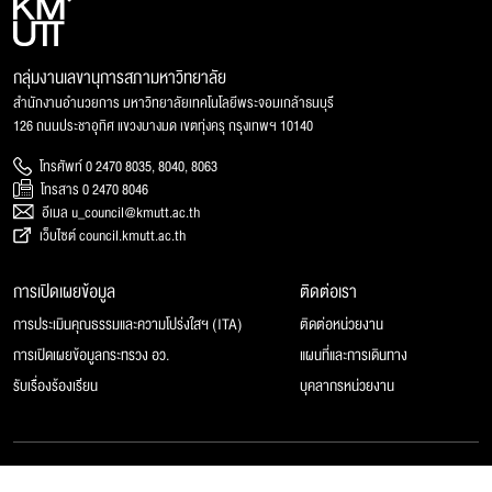
กลุ่มงานเลขานุการสภามหาวิทยาลัย
สำนักงานอำนวยการ มหาวิทยาลัยเทคโนโลยีพระจอมเกล้าธนบุรี
126 ถนนประชาอุทิศ แขวงบางมด เขตทุ่งครุ กรุงเทพฯ 10140
โทรศัพท์ 0 2470 8035, 8040, 8063
โทรสาร 0 2470 8046
อีเมล u_council@kmutt.ac.th
เว็บไซต์ council.kmutt.ac.th
การเปิดเผยข้อมูล
ติดต่อเรา
การประเมินคุณธรรมและความโปร่งใสฯ (ITA)
ติดต่อหน่วยงาน
การเปิดเผยข้อมูลกระทรวง อว.
แผนที่และการเดินทาง
รับเรื่องร้องเรียน
บุคลากรหน่วยงาน
© 2025 สภามหาวิทยาลัยเทคโนโลยีพระจอมเกล้าธนบุรี, All rights reserved.