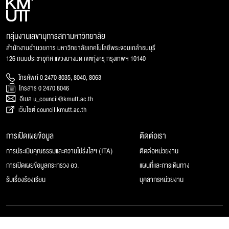
กลุ่มงานเลขานุการสภามหาวิทยาลัย
สำนักงานอำนวยการ มหาวิทยาลัยเทคโนโลยีพระจอมเกล้าธนบุรี
126 ถนนประชาอุทิศ แขวงบางมด เขตทุ่งครุ กรุงเทพฯ 10140
โทรศัพท์ 0 2470 8035, 8040, 8063
โทรสาร 0 2470 8046
อีเมล u_council@kmutt.ac.th
เว็บไซต์ council.kmutt.ac.th
การเปิดเผยข้อมูล
ติดต่อเรา
การประเมินคุณธรรมและความโปร่งใสฯ (ITA)
ติดต่อหน่วยงาน
การเปิดเผยข้อมูลกระทรวง อว.
แผนที่และการเดินทาง
รับเรื่องร้องเรียน
บุคลากรหน่วยงาน
© 2025 สภามหาวิทยาลัยเทคโนโลยีพระจอมเกล้าธนบุรี, All rights reserved.