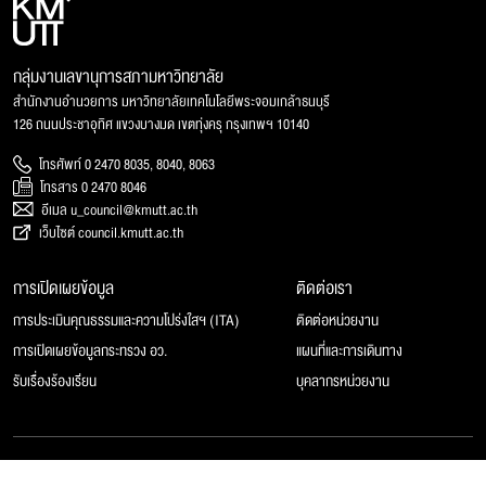
กลุ่มงานเลขานุการสภามหาวิทยาลัย
สำนักงานอำนวยการ มหาวิทยาลัยเทคโนโลยีพระจอมเกล้าธนบุรี
126 ถนนประชาอุทิศ แขวงบางมด เขตทุ่งครุ กรุงเทพฯ 10140
โทรศัพท์ 0 2470 8035, 8040, 8063
โทรสาร 0 2470 8046
อีเมล u_council@kmutt.ac.th
เว็บไซต์ council.kmutt.ac.th
การเปิดเผยข้อมูล
ติดต่อเรา
การประเมินคุณธรรมและความโปร่งใสฯ (ITA)
ติดต่อหน่วยงาน
การเปิดเผยข้อมูลกระทรวง อว.
แผนที่และการเดินทาง
รับเรื่องร้องเรียน
บุคลากรหน่วยงาน
© 2025 สภามหาวิทยาลัยเทคโนโลยีพระจอมเกล้าธนบุรี, All rights reserved.