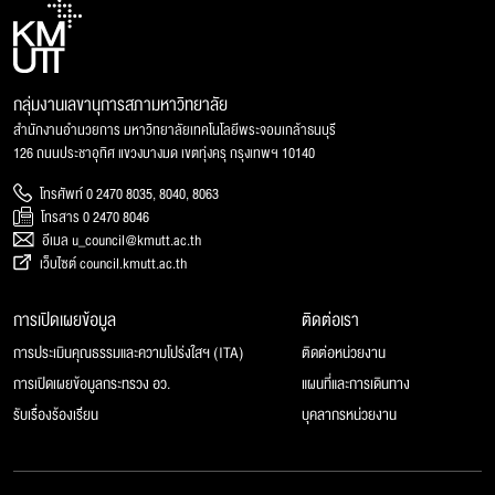
กลุ่มงานเลขานุการสภามหาวิทยาลัย
สำนักงานอำนวยการ มหาวิทยาลัยเทคโนโลยีพระจอมเกล้าธนบุรี
126 ถนนประชาอุทิศ แขวงบางมด เขตทุ่งครุ กรุงเทพฯ 10140
โทรศัพท์ 0 2470 8035, 8040, 8063
โทรสาร 0 2470 8046
อีเมล u_council@kmutt.ac.th
เว็บไซต์ council.kmutt.ac.th
การเปิดเผยข้อมูล
ติดต่อเรา
การประเมินคุณธรรมและความโปร่งใสฯ (ITA)
ติดต่อหน่วยงาน
การเปิดเผยข้อมูลกระทรวง อว.
แผนที่และการเดินทาง
รับเรื่องร้องเรียน
บุคลากรหน่วยงาน