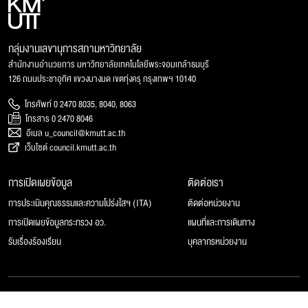
กลุ่มงานเลขานุการสภามหาวิทยาลัย
สำนักงานอำนวยการ มหาวิทยาลัยเทคโนโลยีพระจอมเกล้าธนบุรี
126 ถนนประชาอุทิศ แขวงบางมด เขตทุ่งครุ กรุงเทพฯ 10140
โทรศัพท์ 0 2470 8035, 8040, 8063
โทรสาร 0 2470 8046
อีเมล u_council@kmutt.ac.th
เว็บไซต์ council.kmutt.ac.th
การเปิดเผยข้อมูล
ติดต่อเรา
การประเมินคุณธรรมและความโปร่งใสฯ (ITA)
ติดต่อหน่วยงาน
การเปิดเผยข้อมูลกระทรวง อว.
แผนที่และการเดินทาง
รับเรื่องร้องเรียน
บุคลากรหน่วยงาน
© 2025 สภามหาวิทยาลัยเทคโนโลยีพระจอมเกล้าธนบุรี, All rights reserved.