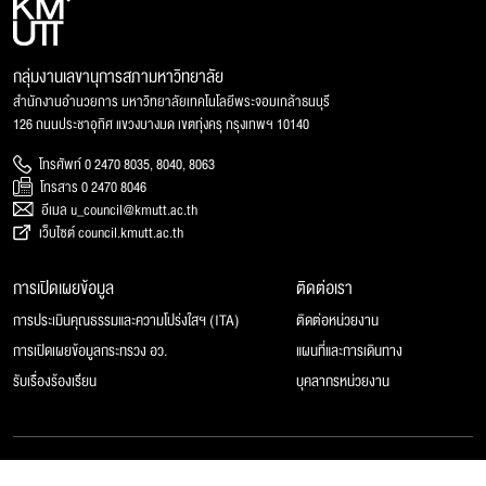
กลุ่มงานเลขานุการสภามหาวิทยาลัย
สำนักงานอำนวยการ มหาวิทยาลัยเทคโนโลยีพระจอมเกล้าธนบุรี
126 ถนนประชาอุทิศ แขวงบางมด เขตทุ่งครุ กรุงเทพฯ 10140
โทรศัพท์ 0 2470 8035, 8040, 8063
โทรสาร 0 2470 8046
อีเมล u_council@kmutt.ac.th
เว็บไซต์ council.kmutt.ac.th
การเปิดเผยข้อมูล
ติดต่อเรา
การประเมินคุณธรรมและความโปร่งใสฯ (ITA)
ติดต่อหน่วยงาน
การเปิดเผยข้อมูลกระทรวง อว.
แผนที่และการเดินทาง
รับเรื่องร้องเรียน
บุคลากรหน่วยงาน
© 2025 สภามหาวิทยาลัยเทคโนโลยีพระจอมเกล้าธนบุรี, All rights reserved.