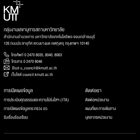
กลุ่มงานเลขานุการสภามหาวิทยาลัย
สำนักงานอำนวยการ มหาวิทยาลัยเทคโนโลยีพระจอมเกล้าธนบุรี
126 ถนนประชาอุทิศ แขวงบางมด เขตทุ่งครุ กรุงเทพฯ 10140
โทรศัพท์ 0 2470 8035, 8040, 8063
โทรสาร 0 2470 8046
อีเมล u_council@kmutt.ac.th
เว็บไซต์ council.kmutt.ac.th
การเปิดเผยข้อมูล
ติดต่อเรา
การประเมินคุณธรรมและความโปร่งใสฯ (ITA)
ติดต่อหน่วยงาน
การเปิดเผยข้อมูลกระทรวง อว.
แผนที่และการเดินทาง
รับเรื่องร้องเรียน
บุคลากรหน่วยงาน