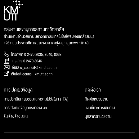
กลุ่มงานเลขานุการสภามหาวิทยาลัย
สำนักงานอำนวยการ มหาวิทยาลัยเทคโนโลยีพระจอมเกล้าธนบุรี
126 ถนนประชาอุทิศ แขวงบางมด เขตทุ่งครุ กรุงเทพฯ 10140
โทรศัพท์ 0 2470 8035, 8040, 8063
โทรสาร 0 2470 8046
อีเมล u_council@kmutt.ac.th
เว็บไซต์ council.kmutt.ac.th
การเปิดเผยข้อมูล
ติดต่อเรา
การประเมินคุณธรรมและความโปร่งใสฯ (ITA)
ติดต่อหน่วยงาน
การเปิดเผยข้อมูลกระทรวง อว.
แผนที่และการเดินทาง
รับเรื่องร้องเรียน
บุคลากรหน่วยงาน