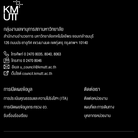
กลุ่มงานเลขานุการสภามหาวิทยาลัย
สำนักงานอำนวยการ มหาวิทยาลัยเทคโนโลยีพระจอมเกล้าธนบุรี
126 ถนนประชาอุทิศ แขวงบางมด เขตทุ่งครุ กรุงเทพฯ 10140
โทรศัพท์ 0 2470 8035, 8040, 8063
โทรสาร 0 2470 8046
อีเมล u_council@kmutt.ac.th
เว็บไซต์ council.kmutt.ac.th
การเปิดเผยข้อมูล
ติดต่อเรา
การประเมินคุณธรรมและความโปร่งใสฯ (ITA)
ติดต่อหน่วยงาน
การเปิดเผยข้อมูลกระทรวง อว.
แผนที่และการเดินทาง
รับเรื่องร้องเรียน
บุคลากรหน่วยงาน