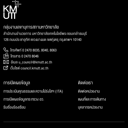
กลุ่มงานเลขานุการสภามหาวิทยาลัย
สำนักงานอำนวยการ มหาวิทยาลัยเทคโนโลยีพระจอมเกล้าธนบุรี
126 ถนนประชาอุทิศ แขวงบางมด เขตทุ่งครุ กรุงเทพฯ 10140
โทรศัพท์ 0 2470 8035, 8040, 8063
โทรสาร 0 2470 8046
อีเมล u_council@kmutt.ac.th
เว็บไซต์ council.kmutt.ac.th
การเปิดเผยข้อมูล
ติดต่อเรา
การประเมินคุณธรรมและความโปร่งใสฯ (ITA)
ติดต่อหน่วยงาน
การเปิดเผยข้อมูลกระทรวง อว.
แผนที่และการเดินทาง
รับเรื่องร้องเรียน
บุคลากรหน่วยงาน