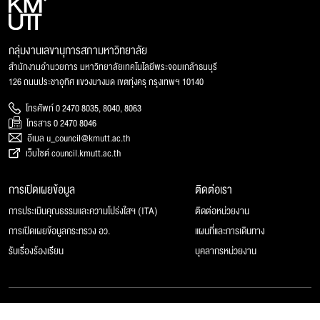
กลุ่มงานเลขานุการสภามหาวิทยาลัย
สำนักงานอำนวยการ มหาวิทยาลัยเทคโนโลยีพระจอมเกล้าธนบุรี
126 ถนนประชาอุทิศ แขวงบางมด เขตทุ่งครุ กรุงเทพฯ 10140
โทรศัพท์ 0 2470 8035, 8040, 8063
โทรสาร 0 2470 8046
อีเมล u_council@kmutt.ac.th
เว็บไซต์ council.kmutt.ac.th
การเปิดเผยข้อมูล
ติดต่อเรา
การประเมินคุณธรรมและความโปร่งใสฯ (ITA)
ติดต่อหน่วยงาน
การเปิดเผยข้อมูลกระทรวง อว.
แผนที่และการเดินทาง
รับเรื่องร้องเรียน
บุคลากรหน่วยงาน
© 2025 สภามหาวิทยาลัยเทคโนโลยีพระจอมเกล้าธนบุรี, All rights reserved.