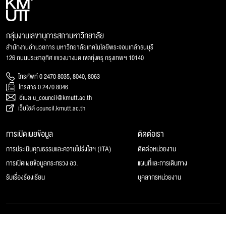
กลุ่มงานเลขานุการสภามหาวิทยาลัย
สำนักงานอำนวยการ มหาวิทยาลัยเทคโนโลยีพระจอมเกล้าธนบุรี
126 ถนนประชาอุทิศ แขวงบางมด เขตทุ่งครุ กรุงเทพฯ 10140
โทรศัพท์ 0 2470 8035, 8040, 8063
โทรสาร 0 2470 8046
อีเมล u_council@kmutt.ac.th
เว็บไซต์ council.kmutt.ac.th
การเปิดเผยข้อมูล
ติดต่อเรา
การประเมินคุณธรรมและความโปร่งใสฯ (ITA)
ติดต่อหน่วยงาน
การเปิดเผยข้อมูลกระทรวง อว.
แผนที่และการเดินทาง
รับเรื่องร้องเรียน
บุคลากรหน่วยงาน
© 2025 สภามหาวิทยาลัยเทคโนโลยีพระจอมเกล้าธนบุรี, All rights reserved.