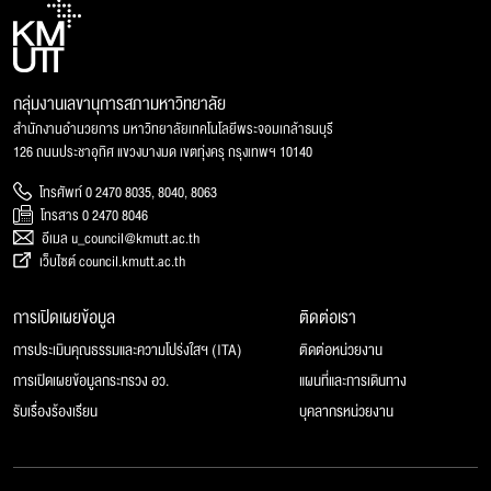
กลุ่มงานเลขานุการสภามหาวิทยาลัย
สำนักงานอำนวยการ มหาวิทยาลัยเทคโนโลยีพระจอมเกล้าธนบุรี
126 ถนนประชาอุทิศ แขวงบางมด เขตทุ่งครุ กรุงเทพฯ 10140
โทรศัพท์ 0 2470 8035, 8040, 8063
โทรสาร 0 2470 8046
อีเมล u_council@kmutt.ac.th
เว็บไซต์ council.kmutt.ac.th
การเปิดเผยข้อมูล
ติดต่อเรา
การประเมินคุณธรรมและความโปร่งใสฯ (ITA)
ติดต่อหน่วยงาน
การเปิดเผยข้อมูลกระทรวง อว.
แผนที่และการเดินทาง
รับเรื่องร้องเรียน
บุคลากรหน่วยงาน