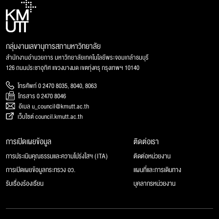
กลุ่มงานเลขานุการสภามหาวิทยาลัย
สำนักงานอำนวยการ มหาวิทยาลัยเทคโนโลยีพระจอมเกล้าธนบุรี
126 ถนนประชาอุทิศ แขวงบางมด เขตทุ่งครุ กรุงเทพฯ 10140
โทรศัพท์ 0 2470 8035, 8040, 8063
โทรสาร 0 2470 8046
อีเมล u_council@kmutt.ac.th
เว็บไซต์ council.kmutt.ac.th
การเปิดเผยข้อมูล
ติดต่อเรา
การประเมินคุณธรรมและความโปร่งใสฯ (ITA)
ติดต่อหน่วยงาน
การเปิดเผยข้อมูลกระทรวง อว.
แผนที่และการเดินทาง
รับเรื่องร้องเรียน
บุคลากรหน่วยงาน