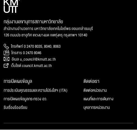
กลุ่มงานเลขานุการสภามหาวิทยาลัย
สำนักงานอำนวยการ มหาวิทยาลัยเทคโนโลยีพระจอมเกล้าธนบุรี
126 ถนนประชาอุทิศ แขวงบางมด เขตทุ่งครุ กรุงเทพฯ 10140
โทรศัพท์ 0 2470 8035, 8040, 8063
โทรสาร 0 2470 8046
อีเมล u_council@kmutt.ac.th
เว็บไซต์ council.kmutt.ac.th
การเปิดเผยข้อมูล
ติดต่อเรา
การประเมินคุณธรรมและความโปร่งใสฯ (ITA)
ติดต่อหน่วยงาน
การเปิดเผยข้อมูลกระทรวง อว.
แผนที่และการเดินทาง
รับเรื่องร้องเรียน
บุคลากรหน่วยงาน
© 2025 สภามหาวิทยาลัยเทคโนโลยีพระจอมเกล้าธนบุรี, All rights reserved.