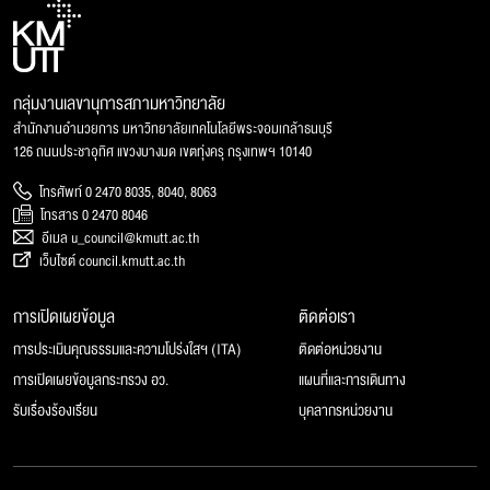
กลุ่มงานเลขานุการสภามหาวิทยาลัย
สำนักงานอำนวยการ มหาวิทยาลัยเทคโนโลยีพระจอมเกล้าธนบุรี
126 ถนนประชาอุทิศ แขวงบางมด เขตทุ่งครุ กรุงเทพฯ 10140
โทรศัพท์ 0 2470 8035, 8040, 8063
โทรสาร 0 2470 8046
อีเมล u_council@kmutt.ac.th
เว็บไซต์ council.kmutt.ac.th
การเปิดเผยข้อมูล
ติดต่อเรา
การประเมินคุณธรรมและความโปร่งใสฯ (ITA)
ติดต่อหน่วยงาน
การเปิดเผยข้อมูลกระทรวง อว.
แผนที่และการเดินทาง
รับเรื่องร้องเรียน
บุคลากรหน่วยงาน