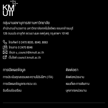
กลุ่มงานเลขานุการสภามหาวิทยาลัย
สำนักงานอำนวยการ มหาวิทยาลัยเทคโนโลยีพระจอมเกล้าธนบุรี
126 ถนนประชาอุทิศ แขวงบางมด เขตทุ่งครุ กรุงเทพฯ 10140
โทรศัพท์ 0 2470 8035, 8040, 8063
โทรสาร 0 2470 8046
อีเมล u_council@kmutt.ac.th
เว็บไซต์ council.kmutt.ac.th
การเปิดเผยข้อมูล
ติดต่อเรา
การประเมินคุณธรรมและความโปร่งใสฯ (ITA)
ติดต่อหน่วยงาน
การเปิดเผยข้อมูลกระทรวง อว.
แผนที่และการเดินทาง
รับเรื่องร้องเรียน
บุคลากรหน่วยงาน