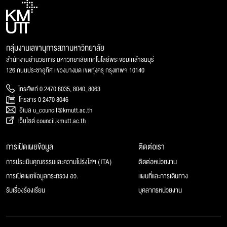
กลุ่มงานเลขานุการสภามหาวิทยาลัย
สำนักงานอำนวยการ มหาวิทยาลัยเทคโนโลยีพระจอมเกล้าธนบุรี
126 ถนนประชาอุทิศ แขวงบางมด เขตทุ่งครุ กรุงเทพฯ 10140
โทรศัพท์ 0 2470 8035, 8040, 8063
โทรสาร 0 2470 8046
อีเมล u_council@kmutt.ac.th
เว็บไซต์ council.kmutt.ac.th
การเปิดเผยข้อมูล
ติดต่อเรา
การประเมินคุณธรรมและความโปร่งใสฯ (ITA)
ติดต่อหน่วยงาน
การเปิดเผยข้อมูลกระทรวง อว.
แผนที่และการเดินทาง
รับเรื่องร้องเรียน
บุคลากรหน่วยงาน