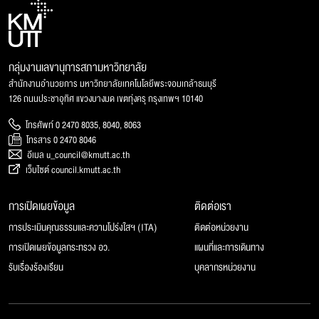
กลุ่มงานเลขานุการสภามหาวิทยาลัย
สำนักงานอำนวยการ มหาวิทยาลัยเทคโนโลยีพระจอมเกล้าธนบุรี
126 ถนนประชาอุทิศ แขวงบางมด เขตทุ่งครุ กรุงเทพฯ 10140
โทรศัพท์ 0 2470 8035, 8040, 8063
โทรสาร 0 2470 8046
อีเมล u_council@kmutt.ac.th
เว็บไซต์ council.kmutt.ac.th
การเปิดเผยข้อมูล
ติดต่อเรา
การประเมินคุณธรรมและความโปร่งใสฯ (ITA)
ติดต่อหน่วยงาน
การเปิดเผยข้อมูลกระทรวง อว.
แผนที่และการเดินทาง
รับเรื่องร้องเรียน
บุคลากรหน่วยงาน