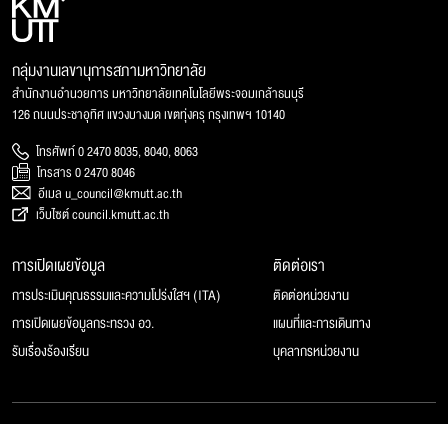
กลุ่มงานเลขานุการสภามหาวิทยาลัย
สำนักงานอำนวยการ มหาวิทยาลัยเทคโนโลยีพระจอมเกล้าธนบุรี
126 ถนนประชาอุทิศ แขวงบางมด เขตทุ่งครุ กรุงเทพฯ 10140
โทรศัพท์ 0 2470 8035, 8040, 8063
โทรสาร 0 2470 8046
อีเมล u_council@kmutt.ac.th
เว็บไซต์ council.kmutt.ac.th
การเปิดเผยข้อมูล
ติดต่อเรา
การประเมินคุณธรรมและความโปร่งใสฯ (ITA)
ติดต่อหน่วยงาน
การเปิดเผยข้อมูลกระทรวง อว.
แผนที่และการเดินทาง
รับเรื่องร้องเรียน
บุคลากรหน่วยงาน
© 2025 สภามหาวิทยาลัยเทคโนโลยีพระจอมเกล้าธนบุรี, All rights reserved.